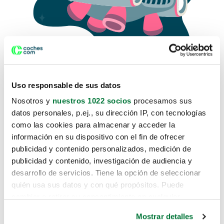
Uso responsable de sus datos
Nosotros y
nuestros 1022 socios
procesamos sus
datos personales, p.ej., su dirección IP, con tecnologías
como las cookies para almacenar y acceder la
Lo sentimos, no sabemos como
información en su dispositivo con el fin de ofrecer
te hemos traido hasta aquí.
publicidad y contenido personalizados, medición de
publicidad y contenido, investigación de audiencia y
desarrollo de servicios. Tiene la opción de seleccionar
Pero puedes encontrar el coche que estás
quién usa sus datos y con qué propósitos. Puede
buscando en alguno de estos enlaces:
cambiar o retirar su consentimiento en cualquier
momento desde la Declaración de cookies o clicando en
Coches nuevos
Mostrar detalles
el Menú de consentimiento.