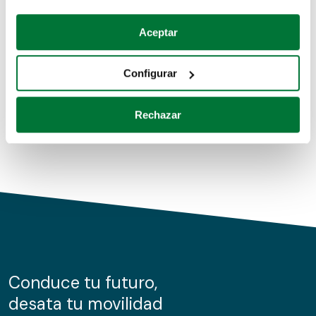
Coches de segunda mano
Si lo permite, también quisiéramos:
Aceptar
Recopilar información sobre su ubicación geográfica
Coches de km0
que puede tener una precisión de varios metros
Configurar
Coches de renting
Identificar su dispositivo analizándolo activamente
para buscar características específicas (huellas
Rechazar
digitales)
Obtenga más información sobre cómo se procesan sus
datos personales y establezca sus preferencias en la
sección de datos
. Puede cambiar o retirar su
consentimiento en cualquier momento en la Declaración
de cookies.
Las cookies de este sitio web se usan para personalizar
el contenido y los anuncios, ofrecer funciones de redes
sociales y analizar el tráfico. Además, compartimos
Conduce tu futuro,
información sobre el uso que haga del sitio web con
desata tu movilidad
nuestros partners de redes sociales, publicidad y análisis