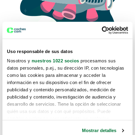
Uso responsable de sus datos
Nosotros y
nuestros 1022 socios
procesamos sus
datos personales, p.ej., su dirección IP, con tecnologías
como las cookies para almacenar y acceder la
Lo sentimos, no sabemos como
información en su dispositivo con el fin de ofrecer
te hemos traido hasta aquí.
publicidad y contenido personalizados, medición de
publicidad y contenido, investigación de audiencia y
desarrollo de servicios. Tiene la opción de seleccionar
Pero puedes encontrar el coche que estás
quién usa sus datos y con qué propósitos. Puede
buscando en alguno de estos enlaces:
cambiar o retirar su consentimiento en cualquier
momento desde la Declaración de cookies o clicando en
Coches nuevos
Mostrar detalles
el Menú de consentimiento.