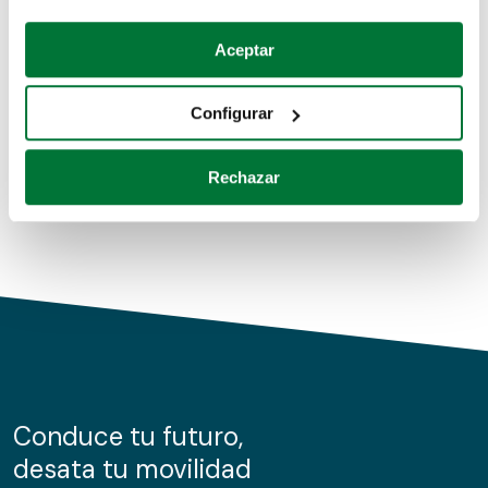
Coches de segunda mano
Si lo permite, también quisiéramos:
Aceptar
Recopilar información sobre su ubicación geográfica
Coches de km0
que puede tener una precisión de varios metros
Configurar
Coches de renting
Identificar su dispositivo analizándolo activamente
para buscar características específicas (huellas
Rechazar
digitales)
Obtenga más información sobre cómo se procesan sus
datos personales y establezca sus preferencias en la
sección de datos
. Puede cambiar o retirar su
consentimiento en cualquier momento en la Declaración
de cookies.
Las cookies de este sitio web se usan para personalizar
el contenido y los anuncios, ofrecer funciones de redes
sociales y analizar el tráfico. Además, compartimos
Conduce tu futuro,
información sobre el uso que haga del sitio web con
desata tu movilidad
nuestros partners de redes sociales, publicidad y análisis