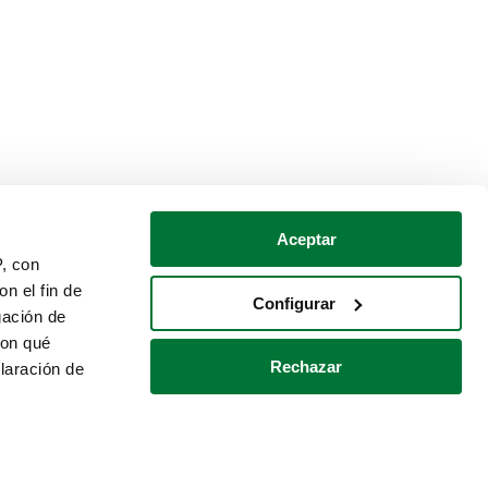
Aceptar
P, con
n el fin de
Configurar
gación de
con qué
Rechazar
laración de
Política de cookies
Contacto
 varios metros