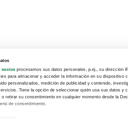
datos
 socios
procesamos sus datos personales, p.ej., su dirección I
es para almacenar y acceder la información en su dispositivo co
nido personalizados, medición de publicidad y contenido, investi
servicios. Tiene la opción de seleccionar quién usa sus datos y 
 o retirar su consentimiento en cualquier momento desde la Dec
Menú de consentimiento.
siéramos:
Aviso protección de datos
 sobre su ubicación geográfica que puede tener una precisión de