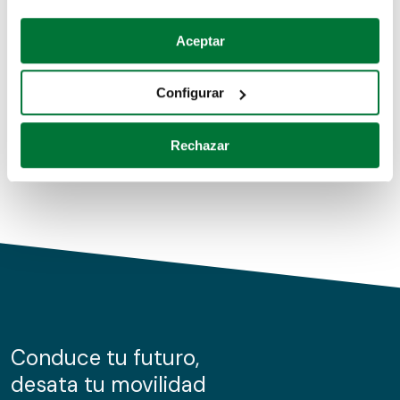
Coches de segunda mano
Si lo permite, también quisiéramos:
Aceptar
Recopilar información sobre su ubicación geográfica
Coches de km0
que puede tener una precisión de varios metros
Configurar
Coches de renting
Identificar su dispositivo analizándolo activamente
para buscar características específicas (huellas
Rechazar
digitales)
Obtenga más información sobre cómo se procesan sus
datos personales y establezca sus preferencias en la
sección de datos
. Puede cambiar o retirar su
consentimiento en cualquier momento en la Declaración
de cookies.
Las cookies de este sitio web se usan para personalizar
el contenido y los anuncios, ofrecer funciones de redes
sociales y analizar el tráfico. Además, compartimos
Conduce tu futuro,
información sobre el uso que haga del sitio web con
desata tu movilidad
nuestros partners de redes sociales, publicidad y análisis