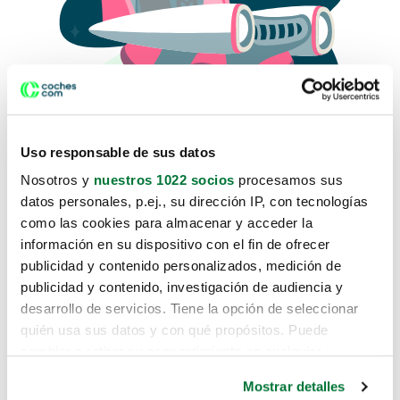
Uso responsable de sus datos
Nosotros y
nuestros 1022 socios
procesamos sus
datos personales, p.ej., su dirección IP, con tecnologías
como las cookies para almacenar y acceder la
Lo sentimos, no sabemos como
información en su dispositivo con el fin de ofrecer
te hemos traido hasta aquí.
publicidad y contenido personalizados, medición de
publicidad y contenido, investigación de audiencia y
desarrollo de servicios. Tiene la opción de seleccionar
Pero puedes encontrar el coche que estás
quién usa sus datos y con qué propósitos. Puede
buscando en alguno de estos enlaces:
cambiar o retirar su consentimiento en cualquier
momento desde la Declaración de cookies o clicando en
Coches nuevos
Mostrar detalles
el Menú de consentimiento.