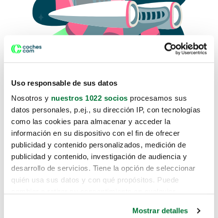
Uso responsable de sus datos
Nosotros y
nuestros 1022 socios
procesamos sus
datos personales, p.ej., su dirección IP, con tecnologías
como las cookies para almacenar y acceder la
Lo sentimos, no sabemos como
información en su dispositivo con el fin de ofrecer
te hemos traido hasta aquí.
publicidad y contenido personalizados, medición de
publicidad y contenido, investigación de audiencia y
desarrollo de servicios. Tiene la opción de seleccionar
Pero puedes encontrar el coche que estás
quién usa sus datos y con qué propósitos. Puede
buscando en alguno de estos enlaces:
cambiar o retirar su consentimiento en cualquier
momento desde la Declaración de cookies o clicando en
Coches nuevos
Mostrar detalles
el Menú de consentimiento.