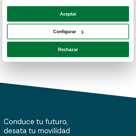
Coches de segunda mano
Si lo permite, también quisiéramos:
Aceptar
Recopilar información sobre su ubicación geográfica
Coches de km0
que puede tener una precisión de varios metros
Configurar
Coches de renting
Identificar su dispositivo analizándolo activamente
para buscar características específicas (huellas
Rechazar
digitales)
Obtenga más información sobre cómo se procesan sus
datos personales y establezca sus preferencias en la
sección de datos
. Puede cambiar o retirar su
consentimiento en cualquier momento en la Declaración
de cookies.
Las cookies de este sitio web se usan para personalizar
el contenido y los anuncios, ofrecer funciones de redes
sociales y analizar el tráfico. Además, compartimos
Conduce tu futuro,
información sobre el uso que haga del sitio web con
desata tu movilidad
nuestros partners de redes sociales, publicidad y análisis