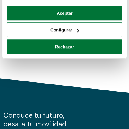
Coches de segunda mano
Si lo permite, también quisiéramos:
Aceptar
Recopilar información sobre su ubicación geográfica
Coches de km0
que puede tener una precisión de varios metros
Configurar
Coches de renting
Identificar su dispositivo analizándolo activamente
para buscar características específicas (huellas
Rechazar
digitales)
Obtenga más información sobre cómo se procesan sus
datos personales y establezca sus preferencias en la
sección de datos
. Puede cambiar o retirar su
consentimiento en cualquier momento en la Declaración
de cookies.
Las cookies de este sitio web se usan para personalizar
el contenido y los anuncios, ofrecer funciones de redes
sociales y analizar el tráfico. Además, compartimos
Conduce tu futuro,
información sobre el uso que haga del sitio web con
desata tu movilidad
nuestros partners de redes sociales, publicidad y análisis