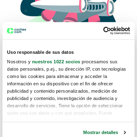
Uso responsable de sus datos
Nosotros y
nuestros 1022 socios
procesamos sus
datos personales, p.ej., su dirección IP, con tecnologías
como las cookies para almacenar y acceder la
Lo sentimos, no sabemos como
información en su dispositivo con el fin de ofrecer
te hemos traido hasta aquí.
publicidad y contenido personalizados, medición de
publicidad y contenido, investigación de audiencia y
desarrollo de servicios. Tiene la opción de seleccionar
Pero puedes encontrar el coche que estás
quién usa sus datos y con qué propósitos. Puede
buscando en alguno de estos enlaces:
cambiar o retirar su consentimiento en cualquier
momento desde la Declaración de cookies o clicando en
Coches nuevos
Mostrar detalles
el Menú de consentimiento.