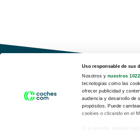
Uso responsable de sus 
Nosotros y
nuestros 1022
tecnologías como las cooki
Conduce tu futuro,
ofrecer publicidad y conte
desata tu movilidad
audiencia y desarrollo de 
propósitos. Puede cambiar
cookies o clicando en el 
Si lo permite, también qui
Acerca de nosotros
Aviso legal
Recopilar información