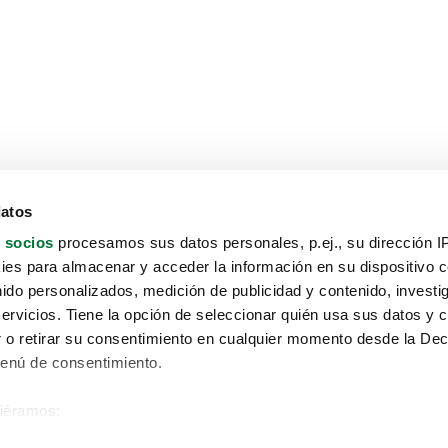
datos
 socios
procesamos sus datos personales, p.ej., su dirección I
es para almacenar y acceder la información en su dispositivo co
nido personalizados, medición de publicidad y contenido, investi
servicios. Tiene la opción de seleccionar quién usa sus datos y 
 o retirar su consentimiento en cualquier momento desde la Dec
Menú de consentimiento.
siéramos:
Aviso protección de datos
 sobre su ubicación geográfica que puede tener una precisión de