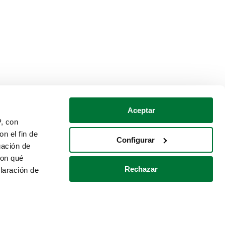
Aceptar
P, con
n el fin de
Configurar
gación de
con qué
Rechazar
laración de
Política de cookies
Contacto
 varios metros