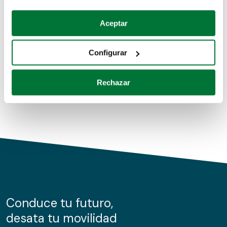
Coches de segunda mano
Si lo permite, también quisiéramos:
Aceptar
Recopilar información sobre su ubicación geográfica
Coches de km0
que puede tener una precisión de varios metros
Configurar
Coches de renting
Identificar su dispositivo analizándolo activamente
para buscar características específicas (huellas
Rechazar
digitales)
Obtenga más información sobre cómo se procesan sus
datos personales y establezca sus preferencias en la
sección de datos
. Puede cambiar o retirar su
consentimiento en cualquier momento en la Declaración
de cookies.
Las cookies de este sitio web se usan para personalizar
el contenido y los anuncios, ofrecer funciones de redes
sociales y analizar el tráfico. Además, compartimos
Conduce tu futuro,
información sobre el uso que haga del sitio web con
desata tu movilidad
nuestros partners de redes sociales, publicidad y análisis