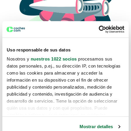
Uso responsable de sus datos
Nosotros y
nuestros 1022 socios
procesamos sus
datos personales, p.ej., su dirección IP, con tecnologías
como las cookies para almacenar y acceder la
Lo sentimos, no sabemos como
información en su dispositivo con el fin de ofrecer
te hemos traido hasta aquí.
publicidad y contenido personalizados, medición de
publicidad y contenido, investigación de audiencia y
desarrollo de servicios. Tiene la opción de seleccionar
Pero puedes encontrar el coche que estás
quién usa sus datos y con qué propósitos. Puede
buscando en alguno de estos enlaces:
cambiar o retirar su consentimiento en cualquier
momento desde la Declaración de cookies o clicando en
Coches nuevos
Mostrar detalles
el Menú de consentimiento.