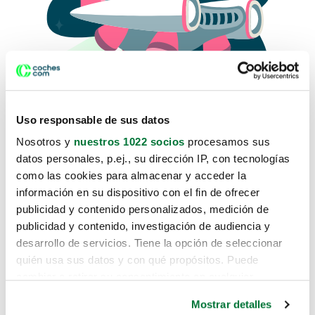
Uso responsable de sus datos
Nosotros y
nuestros 1022 socios
procesamos sus
datos personales, p.ej., su dirección IP, con tecnologías
como las cookies para almacenar y acceder la
Lo sentimos, no sabemos como
información en su dispositivo con el fin de ofrecer
te hemos traido hasta aquí.
publicidad y contenido personalizados, medición de
publicidad y contenido, investigación de audiencia y
desarrollo de servicios. Tiene la opción de seleccionar
Pero puedes encontrar el coche que estás
quién usa sus datos y con qué propósitos. Puede
buscando en alguno de estos enlaces:
cambiar o retirar su consentimiento en cualquier
momento desde la Declaración de cookies o clicando en
Coches nuevos
Mostrar detalles
el Menú de consentimiento.