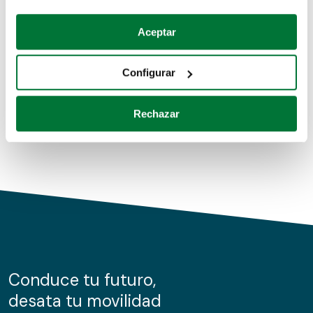
Coches de segunda mano
Si lo permite, también quisiéramos:
Aceptar
Recopilar información sobre su ubicación geográfica
Coches de km0
que puede tener una precisión de varios metros
Configurar
Coches de renting
Identificar su dispositivo analizándolo activamente
para buscar características específicas (huellas
Rechazar
digitales)
Obtenga más información sobre cómo se procesan sus
datos personales y establezca sus preferencias en la
sección de datos
. Puede cambiar o retirar su
consentimiento en cualquier momento en la Declaración
de cookies.
Las cookies de este sitio web se usan para personalizar
el contenido y los anuncios, ofrecer funciones de redes
sociales y analizar el tráfico. Además, compartimos
Conduce tu futuro,
información sobre el uso que haga del sitio web con
desata tu movilidad
nuestros partners de redes sociales, publicidad y análisis