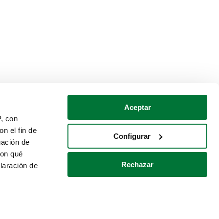
Aceptar
P, con
n el fin de
Configurar
gación de
con qué
Rechazar
laración de
Política de cookies
Contacto
 varios metros