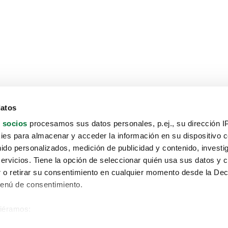
datos
 socios
procesamos sus datos personales, p.ej., su dirección I
es para almacenar y acceder la información en su dispositivo co
nido personalizados, medición de publicidad y contenido, investi
servicios. Tiene la opción de seleccionar quién usa sus datos y 
 o retirar su consentimiento en cualquier momento desde la Dec
Menú de consentimiento.
siéramos:
Aviso protección de datos
 sobre su ubicación geográfica que puede tener una precisión de