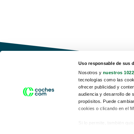
Uso responsable de sus 
Nosotros y
nuestros 1022
tecnologías como las cooki
Conduce tu futuro,
ofrecer publicidad y conte
desata tu movilidad
audiencia y desarrollo de 
propósitos. Puede cambiar
cookies o clicando en el 
Si lo permite, también qui
Acerca de nosotros
Aviso legal
Recopilar información