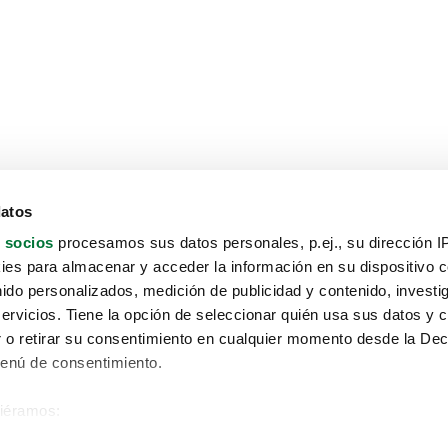
datos
 socios
procesamos sus datos personales, p.ej., su dirección I
es para almacenar y acceder la información en su dispositivo co
nido personalizados, medición de publicidad y contenido, investi
servicios. Tiene la opción de seleccionar quién usa sus datos y 
 o retirar su consentimiento en cualquier momento desde la Dec
Menú de consentimiento.
siéramos:
Aviso protección de datos
 sobre su ubicación geográfica que puede tener una precisión de