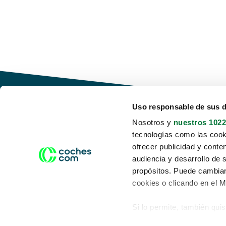
Uso responsable de sus 
Nosotros y
nuestros 1022
tecnologías como las cooki
Conduce tu futuro,
ofrecer publicidad y conte
desata tu movilidad
audiencia y desarrollo de 
propósitos. Puede cambiar
cookies o clicando en el 
Si lo permite, también qui
Acerca de nosotros
Aviso legal
Recopilar información