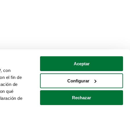
Aceptar
P, con
n el fin de
Configurar
gación de
con qué
Rechazar
laración de
Política de cookies
Contacto
 varios metros