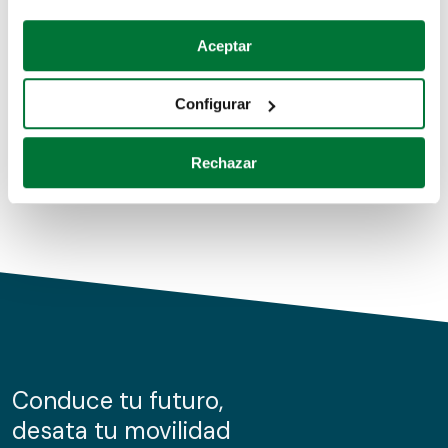
Coches de segunda mano
Si lo permite, también quisiéramos:
Aceptar
Recopilar información sobre su ubicación geográfica
Coches de km0
que puede tener una precisión de varios metros
Configurar
Coches de renting
Identificar su dispositivo analizándolo activamente
para buscar características específicas (huellas
Rechazar
digitales)
Obtenga más información sobre cómo se procesan sus
datos personales y establezca sus preferencias en la
sección de datos
. Puede cambiar o retirar su
consentimiento en cualquier momento en la Declaración
de cookies.
Las cookies de este sitio web se usan para personalizar
el contenido y los anuncios, ofrecer funciones de redes
sociales y analizar el tráfico. Además, compartimos
Conduce tu futuro,
información sobre el uso que haga del sitio web con
desata tu movilidad
nuestros partners de redes sociales, publicidad y análisis