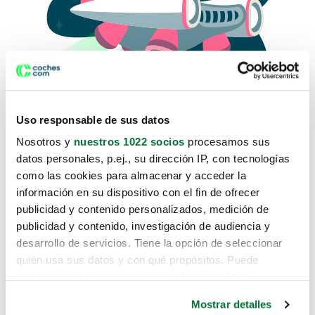
Uso responsable de sus datos
Nosotros y
nuestros 1022 socios
procesamos sus
datos personales, p.ej., su dirección IP, con tecnologías
como las cookies para almacenar y acceder la
Lo sentimos, no sabemos como
información en su dispositivo con el fin de ofrecer
te hemos traido hasta aquí.
publicidad y contenido personalizados, medición de
publicidad y contenido, investigación de audiencia y
desarrollo de servicios. Tiene la opción de seleccionar
Pero puedes encontrar el coche que estás
quién usa sus datos y con qué propósitos. Puede
buscando en alguno de estos enlaces:
cambiar o retirar su consentimiento en cualquier
momento desde la Declaración de cookies o clicando en
Coches nuevos
Mostrar detalles
el Menú de consentimiento.