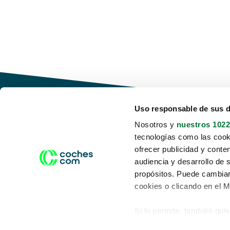
Uso responsable de sus 
Nosotros y
nuestros 1022
tecnologías como las cooki
Conduce tu futuro,
ofrecer publicidad y conte
desata tu movilidad
audiencia y desarrollo de 
propósitos. Puede cambiar
cookies o clicando en el 
Si lo permite, también qui
Acerca de nosotros
Aviso legal
Recopilar información