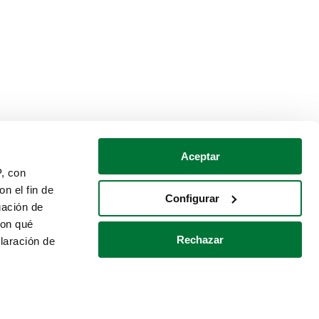
Aceptar
P, con
n el fin de
Configurar
gación de
con qué
Rechazar
laración de
Política de cookies
Contacto
 varios metros