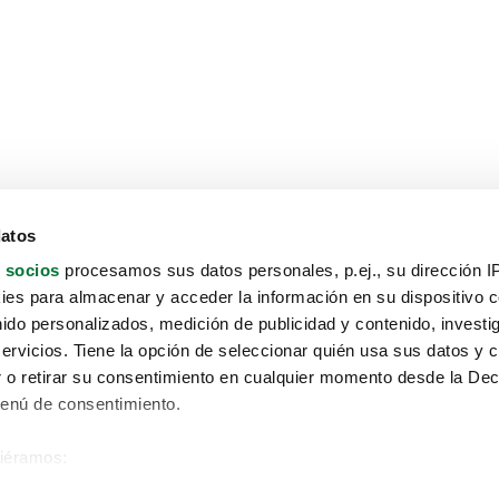
datos
 socios
procesamos sus datos personales, p.ej., su dirección I
es para almacenar y acceder la información en su dispositivo co
nido personalizados, medición de publicidad y contenido, investi
servicios. Tiene la opción de seleccionar quién usa sus datos y 
 o retirar su consentimiento en cualquier momento desde la Dec
Menú de consentimiento.
siéramos:
Aviso protección de datos
 sobre su ubicación geográfica que puede tener una precisión de