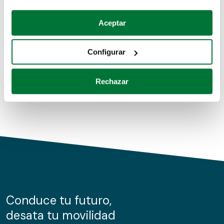
Coches de segunda mano
Si lo permite, también quisiéramos:
Aceptar
Recopilar información sobre su ubicación geográfica
Coches de km0
que puede tener una precisión de varios metros
Configurar
Coches de renting
Identificar su dispositivo analizándolo activamente
para buscar características específicas (huellas
Rechazar
digitales)
Obtenga más información sobre cómo se procesan sus
datos personales y establezca sus preferencias en la
sección de datos
. Puede cambiar o retirar su
consentimiento en cualquier momento en la Declaración
de cookies.
Las cookies de este sitio web se usan para personalizar
el contenido y los anuncios, ofrecer funciones de redes
sociales y analizar el tráfico. Además, compartimos
Conduce tu futuro,
información sobre el uso que haga del sitio web con
desata tu movilidad
nuestros partners de redes sociales, publicidad y análisis