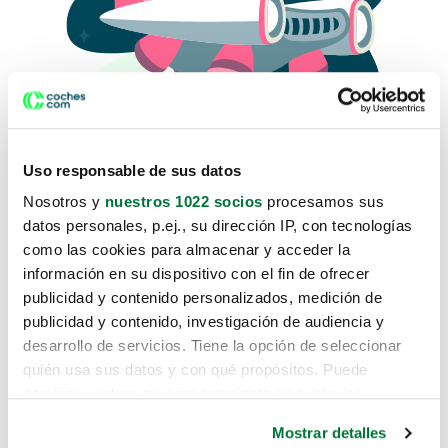
Uso responsable de sus datos
Nosotros y
nuestros 1022 socios
procesamos sus
datos personales, p.ej., su dirección IP, con tecnologías
como las cookies para almacenar y acceder la
Lo sentimos, no sabemos como
información en su dispositivo con el fin de ofrecer
te hemos traido hasta aquí.
publicidad y contenido personalizados, medición de
publicidad y contenido, investigación de audiencia y
desarrollo de servicios. Tiene la opción de seleccionar
Pero puedes encontrar el coche que estás
quién usa sus datos y con qué propósitos. Puede
buscando en alguno de estos enlaces:
cambiar o retirar su consentimiento en cualquier
momento desde la Declaración de cookies o clicando en
Coches nuevos
Mostrar detalles
el Menú de consentimiento.