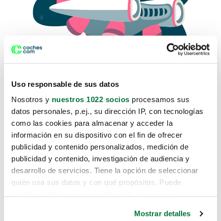
Uso responsable de sus datos
Nosotros y
nuestros 1022 socios
procesamos sus
datos personales, p.ej., su dirección IP, con tecnologías
como las cookies para almacenar y acceder la
Lo sentimos, no sabemos como
información en su dispositivo con el fin de ofrecer
te hemos traido hasta aquí.
publicidad y contenido personalizados, medición de
publicidad y contenido, investigación de audiencia y
desarrollo de servicios. Tiene la opción de seleccionar
Pero puedes encontrar el coche que estás
quién usa sus datos y con qué propósitos. Puede
buscando en alguno de estos enlaces:
cambiar o retirar su consentimiento en cualquier
momento desde la Declaración de cookies o clicando en
Coches nuevos
Mostrar detalles
el Menú de consentimiento.