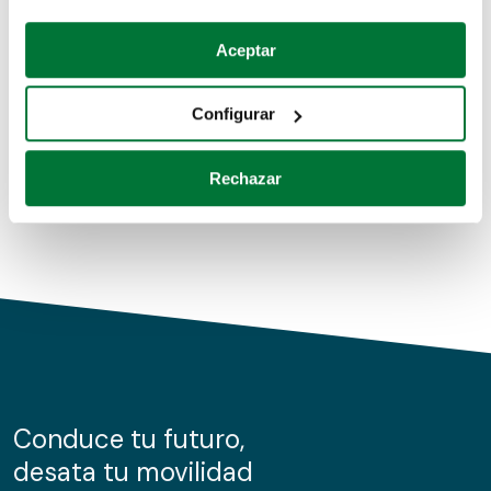
Coches de segunda mano
Si lo permite, también quisiéramos:
Aceptar
Recopilar información sobre su ubicación geográfica
Coches de km0
que puede tener una precisión de varios metros
Configurar
Coches de renting
Identificar su dispositivo analizándolo activamente
para buscar características específicas (huellas
Rechazar
digitales)
Obtenga más información sobre cómo se procesan sus
datos personales y establezca sus preferencias en la
sección de datos
. Puede cambiar o retirar su
consentimiento en cualquier momento en la Declaración
de cookies.
Las cookies de este sitio web se usan para personalizar
el contenido y los anuncios, ofrecer funciones de redes
sociales y analizar el tráfico. Además, compartimos
Conduce tu futuro,
información sobre el uso que haga del sitio web con
desata tu movilidad
nuestros partners de redes sociales, publicidad y análisis