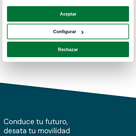
Coches de segunda mano
Si lo permite, también quisiéramos:
Aceptar
Recopilar información sobre su ubicación geográfica
Coches de km0
que puede tener una precisión de varios metros
Configurar
Coches de renting
Identificar su dispositivo analizándolo activamente
para buscar características específicas (huellas
Rechazar
digitales)
Obtenga más información sobre cómo se procesan sus
datos personales y establezca sus preferencias en la
sección de datos
. Puede cambiar o retirar su
consentimiento en cualquier momento en la Declaración
de cookies.
Las cookies de este sitio web se usan para personalizar
el contenido y los anuncios, ofrecer funciones de redes
sociales y analizar el tráfico. Además, compartimos
Conduce tu futuro,
información sobre el uso que haga del sitio web con
desata tu movilidad
nuestros partners de redes sociales, publicidad y análisis