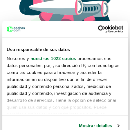
Uso responsable de sus datos
Nosotros y
nuestros 1022 socios
procesamos sus
datos personales, p.ej., su dirección IP, con tecnologías
como las cookies para almacenar y acceder la
Lo sentimos, no sabemos como
información en su dispositivo con el fin de ofrecer
te hemos traido hasta aquí.
publicidad y contenido personalizados, medición de
publicidad y contenido, investigación de audiencia y
desarrollo de servicios. Tiene la opción de seleccionar
Pero puedes encontrar el coche que estás
quién usa sus datos y con qué propósitos. Puede
buscando en alguno de estos enlaces:
cambiar o retirar su consentimiento en cualquier
momento desde la Declaración de cookies o clicando en
Coches nuevos
Mostrar detalles
el Menú de consentimiento.