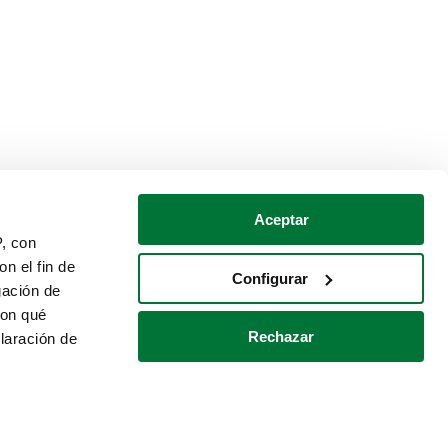
Aceptar
P, con
n el fin de
Configurar
gación de
con qué
Rechazar
laración de
Política de cookies
Contacto
 varios metros