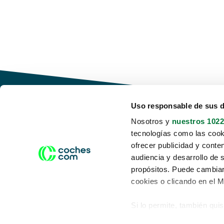
Uso responsable de sus 
Nosotros y
nuestros 1022
tecnologías como las cooki
Conduce tu futuro,
ofrecer publicidad y conte
desata tu movilidad
audiencia y desarrollo de 
propósitos. Puede cambiar
cookies o clicando en el 
Si lo permite, también qui
Acerca de nosotros
Aviso legal
Recopilar información