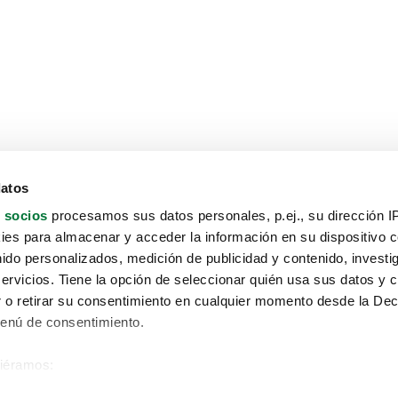
datos
 socios
procesamos sus datos personales, p.ej., su dirección I
es para almacenar y acceder la información en su dispositivo co
nido personalizados, medición de publicidad y contenido, investi
servicios. Tiene la opción de seleccionar quién usa sus datos y 
 o retirar su consentimiento en cualquier momento desde la Dec
Menú de consentimiento.
siéramos:
Aviso protección de datos
 sobre su ubicación geográfica que puede tener una precisión de