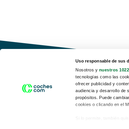
Uso responsable de sus 
Nosotros y
nuestros 1022
tecnologías como las cooki
Conduce tu futuro,
ofrecer publicidad y conte
desata tu movilidad
audiencia y desarrollo de 
propósitos. Puede cambiar
cookies o clicando en el 
Si lo permite, también qui
Acerca de nosotros
Aviso legal
Recopilar información