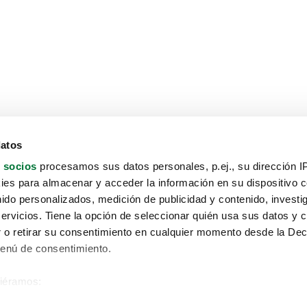
datos
 socios
procesamos sus datos personales, p.ej., su dirección I
es para almacenar y acceder la información en su dispositivo co
nido personalizados, medición de publicidad y contenido, investi
servicios. Tiene la opción de seleccionar quién usa sus datos y 
 o retirar su consentimiento en cualquier momento desde la Dec
Menú de consentimiento.
siéramos:
Aviso protección de datos
 sobre su ubicación geográfica que puede tener una precisión de