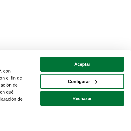
Aceptar
P, con
n el fin de
Configurar
gación de
con qué
Rechazar
laración de
Política de cookies
Contacto
 varios metros