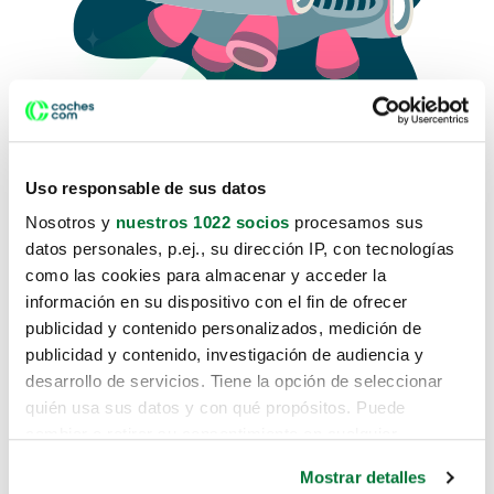
Uso responsable de sus datos
Nosotros y
nuestros 1022 socios
procesamos sus
datos personales, p.ej., su dirección IP, con tecnologías
como las cookies para almacenar y acceder la
Lo sentimos, no sabemos como
información en su dispositivo con el fin de ofrecer
te hemos traido hasta aquí.
publicidad y contenido personalizados, medición de
publicidad y contenido, investigación de audiencia y
desarrollo de servicios. Tiene la opción de seleccionar
Pero puedes encontrar el coche que estás
quién usa sus datos y con qué propósitos. Puede
buscando en alguno de estos enlaces:
cambiar o retirar su consentimiento en cualquier
momento desde la Declaración de cookies o clicando en
Coches nuevos
Mostrar detalles
el Menú de consentimiento.