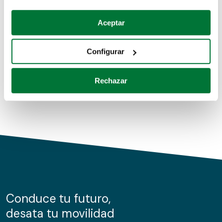
Coches de segunda mano
Si lo permite, también quisiéramos:
Aceptar
Recopilar información sobre su ubicación geográfica
Coches de km0
que puede tener una precisión de varios metros
Configurar
Coches de renting
Identificar su dispositivo analizándolo activamente
para buscar características específicas (huellas
Rechazar
digitales)
Obtenga más información sobre cómo se procesan sus
datos personales y establezca sus preferencias en la
sección de datos
. Puede cambiar o retirar su
consentimiento en cualquier momento en la Declaración
de cookies.
Las cookies de este sitio web se usan para personalizar
el contenido y los anuncios, ofrecer funciones de redes
sociales y analizar el tráfico. Además, compartimos
Conduce tu futuro,
información sobre el uso que haga del sitio web con
desata tu movilidad
nuestros partners de redes sociales, publicidad y análisis