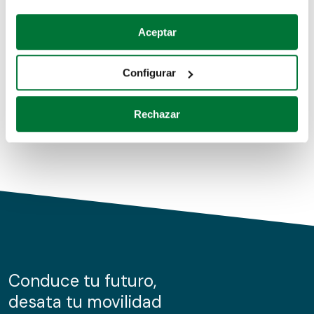
Coches de segunda mano
Si lo permite, también quisiéramos:
Aceptar
Recopilar información sobre su ubicación geográfica
Coches de km0
que puede tener una precisión de varios metros
Configurar
Coches de renting
Identificar su dispositivo analizándolo activamente
para buscar características específicas (huellas
Rechazar
digitales)
Obtenga más información sobre cómo se procesan sus
datos personales y establezca sus preferencias en la
sección de datos
. Puede cambiar o retirar su
consentimiento en cualquier momento en la Declaración
de cookies.
Las cookies de este sitio web se usan para personalizar
el contenido y los anuncios, ofrecer funciones de redes
sociales y analizar el tráfico. Además, compartimos
Conduce tu futuro,
información sobre el uso que haga del sitio web con
desata tu movilidad
nuestros partners de redes sociales, publicidad y análisis