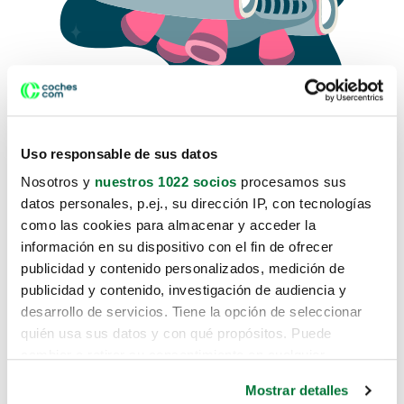
Uso responsable de sus datos
Nosotros y
nuestros 1022 socios
procesamos sus
datos personales, p.ej., su dirección IP, con tecnologías
como las cookies para almacenar y acceder la
Lo sentimos, no sabemos como
información en su dispositivo con el fin de ofrecer
te hemos traido hasta aquí.
publicidad y contenido personalizados, medición de
publicidad y contenido, investigación de audiencia y
desarrollo de servicios. Tiene la opción de seleccionar
Pero puedes encontrar el coche que estás
quién usa sus datos y con qué propósitos. Puede
buscando en alguno de estos enlaces:
cambiar o retirar su consentimiento en cualquier
momento desde la Declaración de cookies o clicando en
Coches nuevos
Mostrar detalles
el Menú de consentimiento.