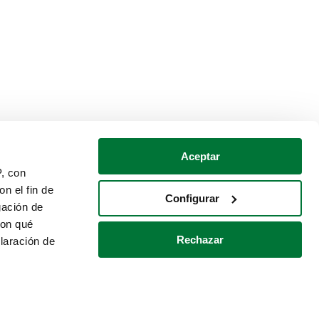
Aceptar
P, con
n el fin de
Configurar
gación de
con qué
Rechazar
laración de
Política de cookies
Contacto
 varios metros