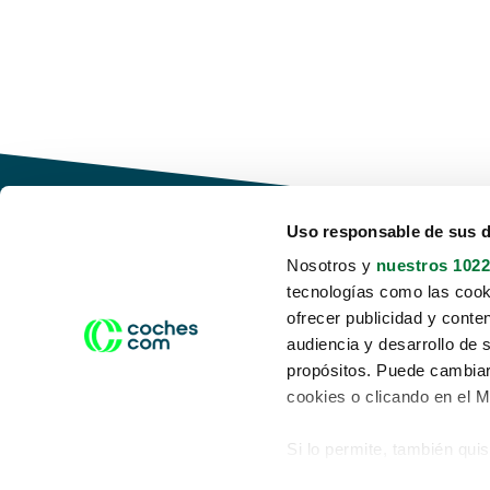
Uso responsable de sus 
Nosotros y
nuestros 1022
tecnologías como las cooki
Conduce tu futuro,
ofrecer publicidad y conte
desata tu movilidad
audiencia y desarrollo de 
propósitos. Puede cambiar
cookies o clicando en el 
Si lo permite, también qui
Acerca de nosotros
Aviso legal
Recopilar información