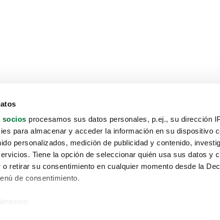
datos
 socios
procesamos sus datos personales, p.ej., su dirección I
es para almacenar y acceder la información en su dispositivo co
nido personalizados, medición de publicidad y contenido, investi
servicios. Tiene la opción de seleccionar quién usa sus datos y 
 o retirar su consentimiento en cualquier momento desde la Dec
Menú de consentimiento.
siéramos:
Aviso protección de datos
 sobre su ubicación geográfica que puede tener una precisión de