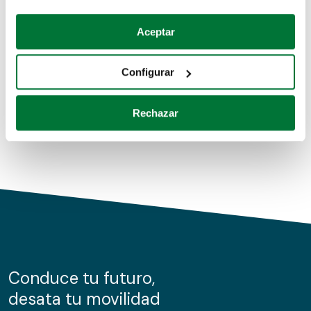
Coches de segunda mano
Si lo permite, también quisiéramos:
Aceptar
Recopilar información sobre su ubicación geográfica
Coches de km0
que puede tener una precisión de varios metros
Configurar
Coches de renting
Identificar su dispositivo analizándolo activamente
para buscar características específicas (huellas
Rechazar
digitales)
Obtenga más información sobre cómo se procesan sus
datos personales y establezca sus preferencias en la
sección de datos
. Puede cambiar o retirar su
consentimiento en cualquier momento en la Declaración
de cookies.
Las cookies de este sitio web se usan para personalizar
el contenido y los anuncios, ofrecer funciones de redes
sociales y analizar el tráfico. Además, compartimos
Conduce tu futuro,
información sobre el uso que haga del sitio web con
desata tu movilidad
nuestros partners de redes sociales, publicidad y análisis