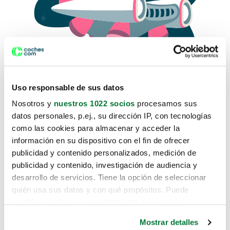
Uso responsable de sus datos
Nosotros y
nuestros 1022 socios
procesamos sus
datos personales, p.ej., su dirección IP, con tecnologías
como las cookies para almacenar y acceder la
Lo sentimos, no sabemos como
información en su dispositivo con el fin de ofrecer
te hemos traido hasta aquí.
publicidad y contenido personalizados, medición de
publicidad y contenido, investigación de audiencia y
desarrollo de servicios. Tiene la opción de seleccionar
Pero puedes encontrar el coche que estás
quién usa sus datos y con qué propósitos. Puede
buscando en alguno de estos enlaces:
cambiar o retirar su consentimiento en cualquier
momento desde la Declaración de cookies o clicando en
Coches nuevos
Mostrar detalles
el Menú de consentimiento.