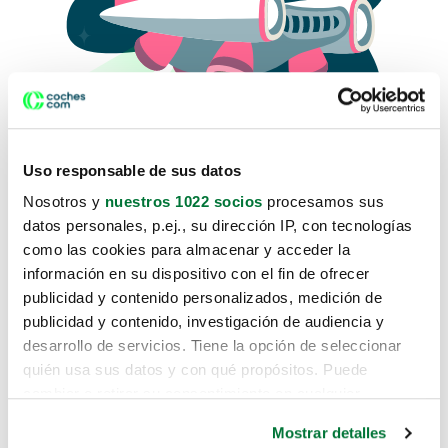
Uso responsable de sus datos
Nosotros y
nuestros 1022 socios
procesamos sus
datos personales, p.ej., su dirección IP, con tecnologías
como las cookies para almacenar y acceder la
Lo sentimos, no sabemos como
información en su dispositivo con el fin de ofrecer
te hemos traido hasta aquí.
publicidad y contenido personalizados, medición de
publicidad y contenido, investigación de audiencia y
desarrollo de servicios. Tiene la opción de seleccionar
Pero puedes encontrar el coche que estás
quién usa sus datos y con qué propósitos. Puede
buscando en alguno de estos enlaces:
cambiar o retirar su consentimiento en cualquier
momento desde la Declaración de cookies o clicando en
Coches nuevos
Mostrar detalles
el Menú de consentimiento.