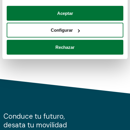
Coches de segunda mano
Si lo permite, también quisiéramos:
Aceptar
Recopilar información sobre su ubicación geográfica
Coches de km0
que puede tener una precisión de varios metros
Configurar
Coches de renting
Identificar su dispositivo analizándolo activamente
para buscar características específicas (huellas
Rechazar
digitales)
Obtenga más información sobre cómo se procesan sus
datos personales y establezca sus preferencias en la
sección de datos
. Puede cambiar o retirar su
consentimiento en cualquier momento en la Declaración
de cookies.
Las cookies de este sitio web se usan para personalizar
el contenido y los anuncios, ofrecer funciones de redes
sociales y analizar el tráfico. Además, compartimos
Conduce tu futuro,
información sobre el uso que haga del sitio web con
desata tu movilidad
nuestros partners de redes sociales, publicidad y análisis