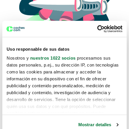
Uso responsable de sus datos
Nosotros y
nuestros 1022 socios
procesamos sus
datos personales, p.ej., su dirección IP, con tecnologías
como las cookies para almacenar y acceder la
Lo sentimos, no sabemos como
información en su dispositivo con el fin de ofrecer
te hemos traido hasta aquí.
publicidad y contenido personalizados, medición de
publicidad y contenido, investigación de audiencia y
desarrollo de servicios. Tiene la opción de seleccionar
Pero puedes encontrar el coche que estás
quién usa sus datos y con qué propósitos. Puede
buscando en alguno de estos enlaces:
cambiar o retirar su consentimiento en cualquier
momento desde la Declaración de cookies o clicando en
Coches nuevos
Mostrar detalles
el Menú de consentimiento.