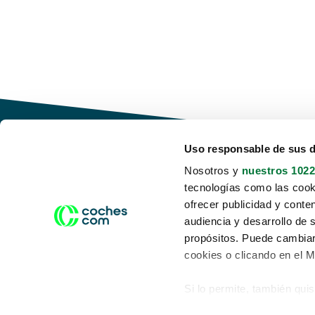
Uso responsable de sus 
Nosotros y
nuestros 1022
tecnologías como las cooki
Conduce tu futuro,
ofrecer publicidad y conte
desata tu movilidad
audiencia y desarrollo de 
propósitos. Puede cambiar
cookies o clicando en el 
Si lo permite, también qui
Acerca de nosotros
Aviso legal
Recopilar información