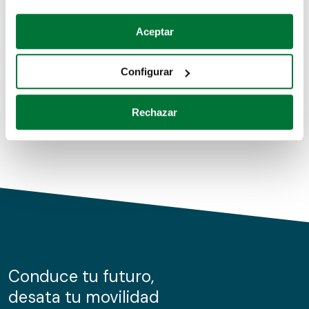
Coches de segunda mano
Si lo permite, también quisiéramos:
Aceptar
Recopilar información sobre su ubicación geográfica
Coches de km0
que puede tener una precisión de varios metros
Configurar
Coches de renting
Identificar su dispositivo analizándolo activamente
para buscar características específicas (huellas
Rechazar
digitales)
Obtenga más información sobre cómo se procesan sus
datos personales y establezca sus preferencias en la
sección de datos
. Puede cambiar o retirar su
consentimiento en cualquier momento en la Declaración
de cookies.
Las cookies de este sitio web se usan para personalizar
el contenido y los anuncios, ofrecer funciones de redes
sociales y analizar el tráfico. Además, compartimos
Conduce tu futuro,
información sobre el uso que haga del sitio web con
desata tu movilidad
nuestros partners de redes sociales, publicidad y análisis