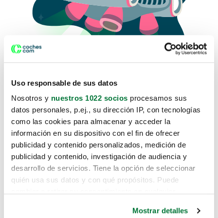
Uso responsable de sus datos
Nosotros y
nuestros 1022 socios
procesamos sus
datos personales, p.ej., su dirección IP, con tecnologías
como las cookies para almacenar y acceder la
Lo sentimos, no sabemos como
información en su dispositivo con el fin de ofrecer
te hemos traido hasta aquí.
publicidad y contenido personalizados, medición de
publicidad y contenido, investigación de audiencia y
desarrollo de servicios. Tiene la opción de seleccionar
Pero puedes encontrar el coche que estás
quién usa sus datos y con qué propósitos. Puede
buscando en alguno de estos enlaces:
cambiar o retirar su consentimiento en cualquier
momento desde la Declaración de cookies o clicando en
Coches nuevos
Mostrar detalles
el Menú de consentimiento.