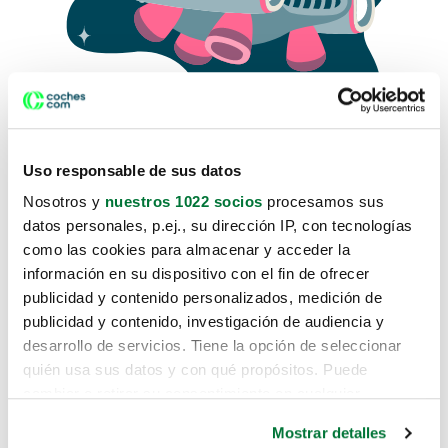
Uso responsable de sus datos
Nosotros y
nuestros 1022 socios
procesamos sus
datos personales, p.ej., su dirección IP, con tecnologías
como las cookies para almacenar y acceder la
Lo sentimos, no sabemos como
información en su dispositivo con el fin de ofrecer
te hemos traido hasta aquí.
publicidad y contenido personalizados, medición de
publicidad y contenido, investigación de audiencia y
desarrollo de servicios. Tiene la opción de seleccionar
Pero puedes encontrar el coche que estás
quién usa sus datos y con qué propósitos. Puede
buscando en alguno de estos enlaces:
cambiar o retirar su consentimiento en cualquier
momento desde la Declaración de cookies o clicando en
Coches nuevos
Mostrar detalles
el Menú de consentimiento.