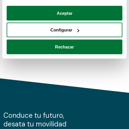
Coches de segunda mano
Si lo permite, también quisiéramos:
Aceptar
Recopilar información sobre su ubicación geográfica
Coches de km0
que puede tener una precisión de varios metros
Configurar
Coches de renting
Identificar su dispositivo analizándolo activamente
para buscar características específicas (huellas
Rechazar
digitales)
Obtenga más información sobre cómo se procesan sus
datos personales y establezca sus preferencias en la
sección de datos
. Puede cambiar o retirar su
consentimiento en cualquier momento en la Declaración
de cookies.
Las cookies de este sitio web se usan para personalizar
el contenido y los anuncios, ofrecer funciones de redes
sociales y analizar el tráfico. Además, compartimos
Conduce tu futuro,
información sobre el uso que haga del sitio web con
desata tu movilidad
nuestros partners de redes sociales, publicidad y análisis