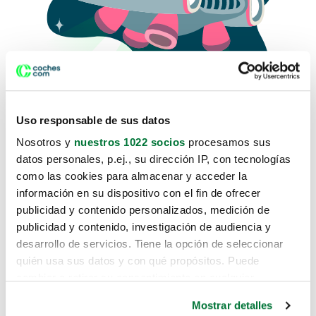
Uso responsable de sus datos
Nosotros y
nuestros 1022 socios
procesamos sus
datos personales, p.ej., su dirección IP, con tecnologías
como las cookies para almacenar y acceder la
Lo sentimos, no sabemos como
información en su dispositivo con el fin de ofrecer
te hemos traido hasta aquí.
publicidad y contenido personalizados, medición de
publicidad y contenido, investigación de audiencia y
desarrollo de servicios. Tiene la opción de seleccionar
Pero puedes encontrar el coche que estás
quién usa sus datos y con qué propósitos. Puede
buscando en alguno de estos enlaces:
cambiar o retirar su consentimiento en cualquier
momento desde la Declaración de cookies o clicando en
Coches nuevos
Mostrar detalles
el Menú de consentimiento.