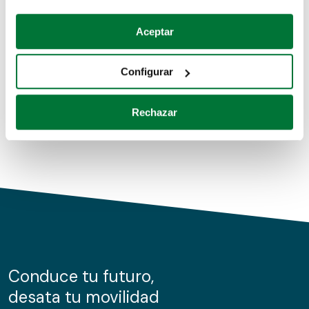
Coches de segunda mano
Si lo permite, también quisiéramos:
Aceptar
Recopilar información sobre su ubicación geográfica
Coches de km0
que puede tener una precisión de varios metros
Configurar
Coches de renting
Identificar su dispositivo analizándolo activamente
para buscar características específicas (huellas
Rechazar
digitales)
Obtenga más información sobre cómo se procesan sus
datos personales y establezca sus preferencias en la
sección de datos
. Puede cambiar o retirar su
consentimiento en cualquier momento en la Declaración
de cookies.
Las cookies de este sitio web se usan para personalizar
el contenido y los anuncios, ofrecer funciones de redes
sociales y analizar el tráfico. Además, compartimos
Conduce tu futuro,
información sobre el uso que haga del sitio web con
desata tu movilidad
nuestros partners de redes sociales, publicidad y análisis