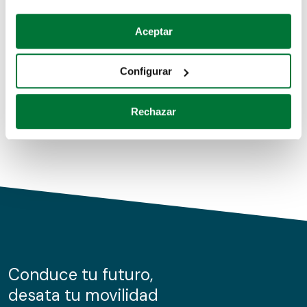
Coches de segunda mano
Si lo permite, también quisiéramos:
Aceptar
Recopilar información sobre su ubicación geográfica
Coches de km0
que puede tener una precisión de varios metros
Configurar
Coches de renting
Identificar su dispositivo analizándolo activamente
para buscar características específicas (huellas
Rechazar
digitales)
Obtenga más información sobre cómo se procesan sus
datos personales y establezca sus preferencias en la
sección de datos
. Puede cambiar o retirar su
consentimiento en cualquier momento en la Declaración
de cookies.
Las cookies de este sitio web se usan para personalizar
el contenido y los anuncios, ofrecer funciones de redes
sociales y analizar el tráfico. Además, compartimos
Conduce tu futuro,
información sobre el uso que haga del sitio web con
desata tu movilidad
nuestros partners de redes sociales, publicidad y análisis