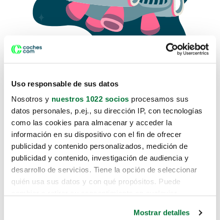
Uso responsable de sus datos
Nosotros y
nuestros 1022 socios
procesamos sus
datos personales, p.ej., su dirección IP, con tecnologías
como las cookies para almacenar y acceder la
Lo sentimos, no sabemos como
información en su dispositivo con el fin de ofrecer
te hemos traido hasta aquí.
publicidad y contenido personalizados, medición de
publicidad y contenido, investigación de audiencia y
desarrollo de servicios. Tiene la opción de seleccionar
Pero puedes encontrar el coche que estás
quién usa sus datos y con qué propósitos. Puede
buscando en alguno de estos enlaces:
cambiar o retirar su consentimiento en cualquier
momento desde la Declaración de cookies o clicando en
Coches nuevos
Mostrar detalles
el Menú de consentimiento.