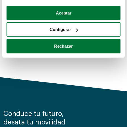
Coches de segunda mano
Si lo permite, también quisiéramos:
Aceptar
Recopilar información sobre su ubicación geográfica
Coches de km0
que puede tener una precisión de varios metros
Configurar
Coches de renting
Identificar su dispositivo analizándolo activamente
para buscar características específicas (huellas
Rechazar
digitales)
Obtenga más información sobre cómo se procesan sus
datos personales y establezca sus preferencias en la
sección de datos
. Puede cambiar o retirar su
consentimiento en cualquier momento en la Declaración
de cookies.
Las cookies de este sitio web se usan para personalizar
el contenido y los anuncios, ofrecer funciones de redes
sociales y analizar el tráfico. Además, compartimos
Conduce tu futuro,
información sobre el uso que haga del sitio web con
desata tu movilidad
nuestros partners de redes sociales, publicidad y análisis