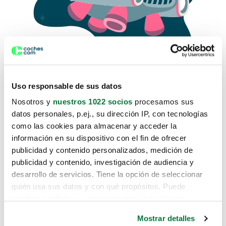
Uso responsable de sus datos
Nosotros y
nuestros 1022 socios
procesamos sus
datos personales, p.ej., su dirección IP, con tecnologías
como las cookies para almacenar y acceder la
Lo sentimos, no sabemos como
información en su dispositivo con el fin de ofrecer
te hemos traido hasta aquí.
publicidad y contenido personalizados, medición de
publicidad y contenido, investigación de audiencia y
desarrollo de servicios. Tiene la opción de seleccionar
Pero puedes encontrar el coche que estás
quién usa sus datos y con qué propósitos. Puede
buscando en alguno de estos enlaces:
cambiar o retirar su consentimiento en cualquier
momento desde la Declaración de cookies o clicando en
Coches nuevos
Mostrar detalles
el Menú de consentimiento.