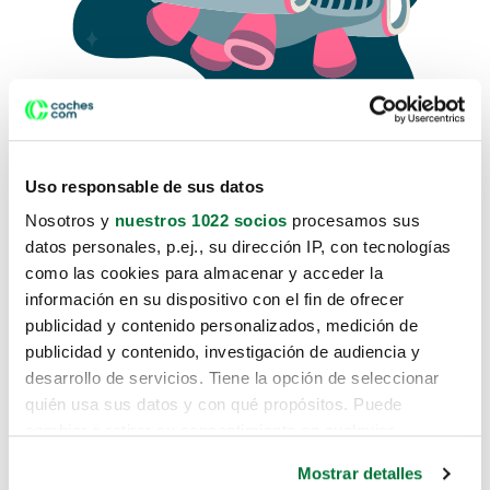
Uso responsable de sus datos
Nosotros y
nuestros 1022 socios
procesamos sus
datos personales, p.ej., su dirección IP, con tecnologías
como las cookies para almacenar y acceder la
Lo sentimos, no sabemos como
información en su dispositivo con el fin de ofrecer
te hemos traido hasta aquí.
publicidad y contenido personalizados, medición de
publicidad y contenido, investigación de audiencia y
desarrollo de servicios. Tiene la opción de seleccionar
Pero puedes encontrar el coche que estás
quién usa sus datos y con qué propósitos. Puede
buscando en alguno de estos enlaces:
cambiar o retirar su consentimiento en cualquier
momento desde la Declaración de cookies o clicando en
Coches nuevos
Mostrar detalles
el Menú de consentimiento.