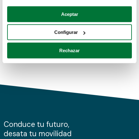
Coches de segunda mano
Si lo permite, también quisiéramos:
Aceptar
Recopilar información sobre su ubicación geográfica
Coches de km0
que puede tener una precisión de varios metros
Configurar
Coches de renting
Identificar su dispositivo analizándolo activamente
para buscar características específicas (huellas
Rechazar
digitales)
Obtenga más información sobre cómo se procesan sus
datos personales y establezca sus preferencias en la
sección de datos
. Puede cambiar o retirar su
consentimiento en cualquier momento en la Declaración
de cookies.
Las cookies de este sitio web se usan para personalizar
el contenido y los anuncios, ofrecer funciones de redes
sociales y analizar el tráfico. Además, compartimos
Conduce tu futuro,
información sobre el uso que haga del sitio web con
desata tu movilidad
nuestros partners de redes sociales, publicidad y análisis