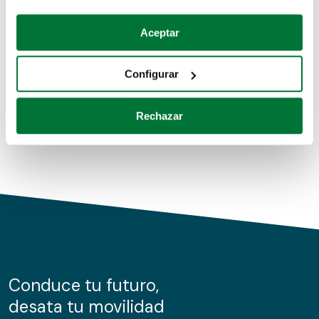
Coches de segunda mano
Si lo permite, también quisiéramos:
Aceptar
Recopilar información sobre su ubicación geográfica
Coches de km0
que puede tener una precisión de varios metros
Configurar
Coches de renting
Identificar su dispositivo analizándolo activamente
para buscar características específicas (huellas
Rechazar
digitales)
Obtenga más información sobre cómo se procesan sus
datos personales y establezca sus preferencias en la
sección de datos
. Puede cambiar o retirar su
consentimiento en cualquier momento en la Declaración
de cookies.
Las cookies de este sitio web se usan para personalizar
el contenido y los anuncios, ofrecer funciones de redes
sociales y analizar el tráfico. Además, compartimos
Conduce tu futuro,
información sobre el uso que haga del sitio web con
desata tu movilidad
nuestros partners de redes sociales, publicidad y análisis