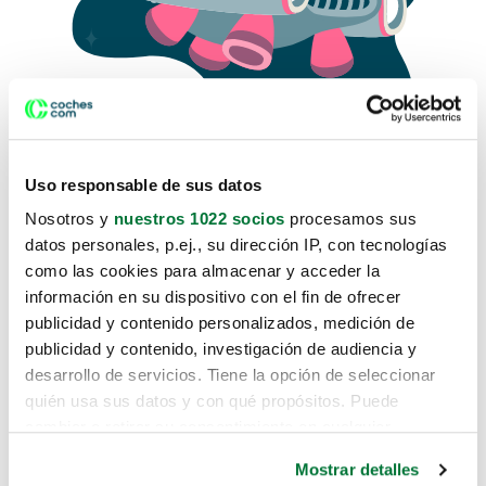
Uso responsable de sus datos
Nosotros y
nuestros 1022 socios
procesamos sus
datos personales, p.ej., su dirección IP, con tecnologías
como las cookies para almacenar y acceder la
Lo sentimos, no sabemos como
información en su dispositivo con el fin de ofrecer
te hemos traido hasta aquí.
publicidad y contenido personalizados, medición de
publicidad y contenido, investigación de audiencia y
desarrollo de servicios. Tiene la opción de seleccionar
Pero puedes encontrar el coche que estás
quién usa sus datos y con qué propósitos. Puede
buscando en alguno de estos enlaces:
cambiar o retirar su consentimiento en cualquier
momento desde la Declaración de cookies o clicando en
Coches nuevos
Mostrar detalles
el Menú de consentimiento.