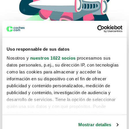
Uso responsable de sus datos
Nosotros y
nuestros 1022 socios
procesamos sus
datos personales, p.ej., su dirección IP, con tecnologías
como las cookies para almacenar y acceder la
Lo sentimos, no sabemos como
información en su dispositivo con el fin de ofrecer
te hemos traido hasta aquí.
publicidad y contenido personalizados, medición de
publicidad y contenido, investigación de audiencia y
desarrollo de servicios. Tiene la opción de seleccionar
Pero puedes encontrar el coche que estás
quién usa sus datos y con qué propósitos. Puede
buscando en alguno de estos enlaces:
cambiar o retirar su consentimiento en cualquier
momento desde la Declaración de cookies o clicando en
Coches nuevos
Mostrar detalles
el Menú de consentimiento.