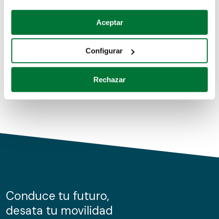
Coches de segunda mano
Si lo permite, también quisiéramos:
Aceptar
Recopilar información sobre su ubicación geográfica
Coches de km0
que puede tener una precisión de varios metros
Configurar
Coches de renting
Identificar su dispositivo analizándolo activamente
para buscar características específicas (huellas
Rechazar
digitales)
Obtenga más información sobre cómo se procesan sus
datos personales y establezca sus preferencias en la
sección de datos
. Puede cambiar o retirar su
consentimiento en cualquier momento en la Declaración
de cookies.
Las cookies de este sitio web se usan para personalizar
el contenido y los anuncios, ofrecer funciones de redes
sociales y analizar el tráfico. Además, compartimos
Conduce tu futuro,
información sobre el uso que haga del sitio web con
desata tu movilidad
nuestros partners de redes sociales, publicidad y análisis