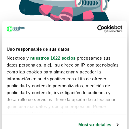
Uso responsable de sus datos
Nosotros y
nuestros 1022 socios
procesamos sus
datos personales, p.ej., su dirección IP, con tecnologías
como las cookies para almacenar y acceder la
Lo sentimos, no sabemos como
información en su dispositivo con el fin de ofrecer
te hemos traido hasta aquí.
publicidad y contenido personalizados, medición de
publicidad y contenido, investigación de audiencia y
desarrollo de servicios. Tiene la opción de seleccionar
Pero puedes encontrar el coche que estás
quién usa sus datos y con qué propósitos. Puede
buscando en alguno de estos enlaces:
cambiar o retirar su consentimiento en cualquier
momento desde la Declaración de cookies o clicando en
Coches nuevos
Mostrar detalles
el Menú de consentimiento.