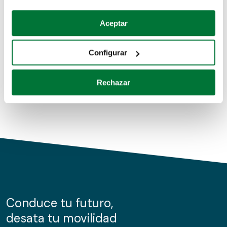
Coches de segunda mano
Si lo permite, también quisiéramos:
Aceptar
Recopilar información sobre su ubicación geográfica
Coches de km0
que puede tener una precisión de varios metros
Configurar
Coches de renting
Identificar su dispositivo analizándolo activamente
para buscar características específicas (huellas
Rechazar
digitales)
Obtenga más información sobre cómo se procesan sus
datos personales y establezca sus preferencias en la
sección de datos
. Puede cambiar o retirar su
consentimiento en cualquier momento en la Declaración
de cookies.
Las cookies de este sitio web se usan para personalizar
el contenido y los anuncios, ofrecer funciones de redes
sociales y analizar el tráfico. Además, compartimos
Conduce tu futuro,
información sobre el uso que haga del sitio web con
desata tu movilidad
nuestros partners de redes sociales, publicidad y análisis