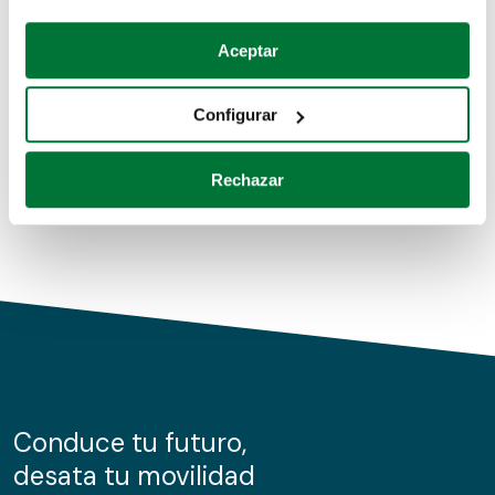
Coches de segunda mano
Si lo permite, también quisiéramos:
Aceptar
Recopilar información sobre su ubicación geográfica
Coches de km0
que puede tener una precisión de varios metros
Configurar
Coches de renting
Identificar su dispositivo analizándolo activamente
para buscar características específicas (huellas
Rechazar
digitales)
Obtenga más información sobre cómo se procesan sus
datos personales y establezca sus preferencias en la
sección de datos
. Puede cambiar o retirar su
consentimiento en cualquier momento en la Declaración
de cookies.
Las cookies de este sitio web se usan para personalizar
el contenido y los anuncios, ofrecer funciones de redes
sociales y analizar el tráfico. Además, compartimos
Conduce tu futuro,
información sobre el uso que haga del sitio web con
desata tu movilidad
nuestros partners de redes sociales, publicidad y análisis