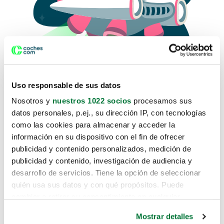
Uso responsable de sus datos
Nosotros y
nuestros 1022 socios
procesamos sus
datos personales, p.ej., su dirección IP, con tecnologías
como las cookies para almacenar y acceder la
Lo sentimos, no sabemos como
información en su dispositivo con el fin de ofrecer
te hemos traido hasta aquí.
publicidad y contenido personalizados, medición de
publicidad y contenido, investigación de audiencia y
desarrollo de servicios. Tiene la opción de seleccionar
Pero puedes encontrar el coche que estás
quién usa sus datos y con qué propósitos. Puede
buscando en alguno de estos enlaces:
cambiar o retirar su consentimiento en cualquier
momento desde la Declaración de cookies o clicando en
Coches nuevos
Mostrar detalles
el Menú de consentimiento.