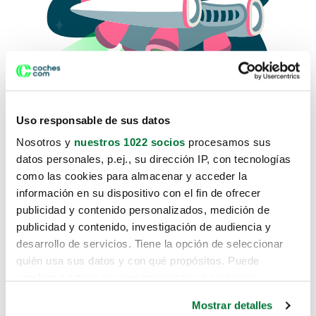
Uso responsable de sus datos
Nosotros y
nuestros 1022 socios
procesamos sus
datos personales, p.ej., su dirección IP, con tecnologías
como las cookies para almacenar y acceder la
Lo sentimos, no sabemos como
información en su dispositivo con el fin de ofrecer
te hemos traido hasta aquí.
publicidad y contenido personalizados, medición de
publicidad y contenido, investigación de audiencia y
desarrollo de servicios. Tiene la opción de seleccionar
Pero puedes encontrar el coche que estás
quién usa sus datos y con qué propósitos. Puede
buscando en alguno de estos enlaces:
cambiar o retirar su consentimiento en cualquier
momento desde la Declaración de cookies o clicando en
Coches nuevos
Mostrar detalles
el Menú de consentimiento.