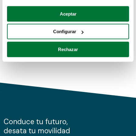
Coches de segunda mano
Si lo permite, también quisiéramos:
Aceptar
Recopilar información sobre su ubicación geográfica
Coches de km0
que puede tener una precisión de varios metros
Configurar
Coches de renting
Identificar su dispositivo analizándolo activamente
para buscar características específicas (huellas
Rechazar
digitales)
Obtenga más información sobre cómo se procesan sus
datos personales y establezca sus preferencias en la
sección de datos
. Puede cambiar o retirar su
consentimiento en cualquier momento en la Declaración
de cookies.
Las cookies de este sitio web se usan para personalizar
el contenido y los anuncios, ofrecer funciones de redes
sociales y analizar el tráfico. Además, compartimos
Conduce tu futuro,
información sobre el uso que haga del sitio web con
desata tu movilidad
nuestros partners de redes sociales, publicidad y análisis