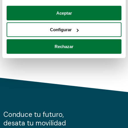
Coches de segunda mano
Si lo permite, también quisiéramos:
Aceptar
Recopilar información sobre su ubicación geográfica
Coches de km0
que puede tener una precisión de varios metros
Configurar
Coches de renting
Identificar su dispositivo analizándolo activamente
para buscar características específicas (huellas
Rechazar
digitales)
Obtenga más información sobre cómo se procesan sus
datos personales y establezca sus preferencias en la
sección de datos
. Puede cambiar o retirar su
consentimiento en cualquier momento en la Declaración
de cookies.
Las cookies de este sitio web se usan para personalizar
el contenido y los anuncios, ofrecer funciones de redes
sociales y analizar el tráfico. Además, compartimos
Conduce tu futuro,
información sobre el uso que haga del sitio web con
desata tu movilidad
nuestros partners de redes sociales, publicidad y análisis