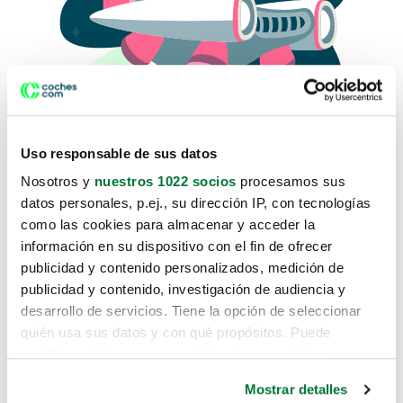
Uso responsable de sus datos
Nosotros y
nuestros 1022 socios
procesamos sus
datos personales, p.ej., su dirección IP, con tecnologías
como las cookies para almacenar y acceder la
Lo sentimos, no sabemos como
información en su dispositivo con el fin de ofrecer
te hemos traido hasta aquí.
publicidad y contenido personalizados, medición de
publicidad y contenido, investigación de audiencia y
desarrollo de servicios. Tiene la opción de seleccionar
Pero puedes encontrar el coche que estás
quién usa sus datos y con qué propósitos. Puede
buscando en alguno de estos enlaces:
cambiar o retirar su consentimiento en cualquier
momento desde la Declaración de cookies o clicando en
Coches nuevos
Mostrar detalles
el Menú de consentimiento.