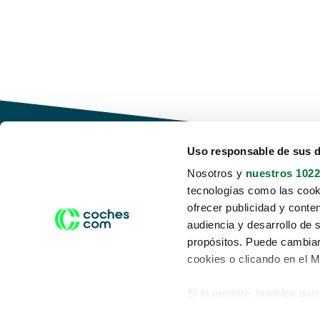
Uso responsable de sus 
Nosotros y
nuestros 1022
tecnologías como las cooki
Conduce tu futuro,
ofrecer publicidad y conte
desata tu movilidad
audiencia y desarrollo de 
propósitos. Puede cambiar
cookies o clicando en el 
Si lo permite, también qui
Acerca de nosotros
Aviso legal
Recopilar información