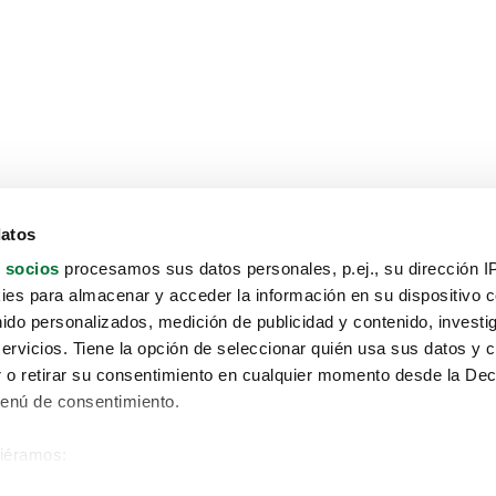
datos
 socios
procesamos sus datos personales, p.ej., su dirección I
es para almacenar y acceder la información en su dispositivo co
nido personalizados, medición de publicidad y contenido, investi
servicios. Tiene la opción de seleccionar quién usa sus datos y 
 o retirar su consentimiento en cualquier momento desde la Dec
Menú de consentimiento.
siéramos:
Aviso protección de datos
 sobre su ubicación geográfica que puede tener una precisión de