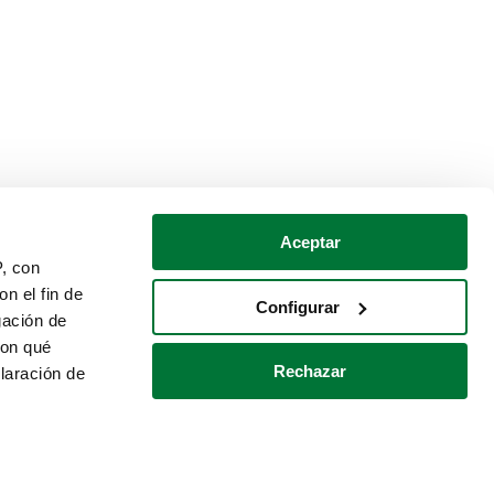
Aceptar
P, con
n el fin de
Configurar
gación de
con qué
Rechazar
laración de
Política de cookies
Contacto
 varios metros