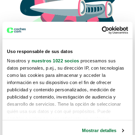
Uso responsable de sus datos
Nosotros y
nuestros 1022 socios
procesamos sus
datos personales, p.ej., su dirección IP, con tecnologías
como las cookies para almacenar y acceder la
Lo sentimos, no sabemos como
información en su dispositivo con el fin de ofrecer
te hemos traido hasta aquí.
publicidad y contenido personalizados, medición de
publicidad y contenido, investigación de audiencia y
desarrollo de servicios. Tiene la opción de seleccionar
Pero puedes encontrar el coche que estás
quién usa sus datos y con qué propósitos. Puede
buscando en alguno de estos enlaces:
cambiar o retirar su consentimiento en cualquier
momento desde la Declaración de cookies o clicando en
Coches nuevos
Mostrar detalles
el Menú de consentimiento.