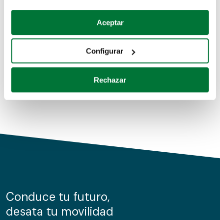
Coches de segunda mano
Si lo permite, también quisiéramos:
Aceptar
Recopilar información sobre su ubicación geográfica
Coches de km0
que puede tener una precisión de varios metros
Configurar
Coches de renting
Identificar su dispositivo analizándolo activamente
para buscar características específicas (huellas
Rechazar
digitales)
Obtenga más información sobre cómo se procesan sus
datos personales y establezca sus preferencias en la
sección de datos
. Puede cambiar o retirar su
consentimiento en cualquier momento en la Declaración
de cookies.
Las cookies de este sitio web se usan para personalizar
el contenido y los anuncios, ofrecer funciones de redes
sociales y analizar el tráfico. Además, compartimos
Conduce tu futuro,
información sobre el uso que haga del sitio web con
desata tu movilidad
nuestros partners de redes sociales, publicidad y análisis