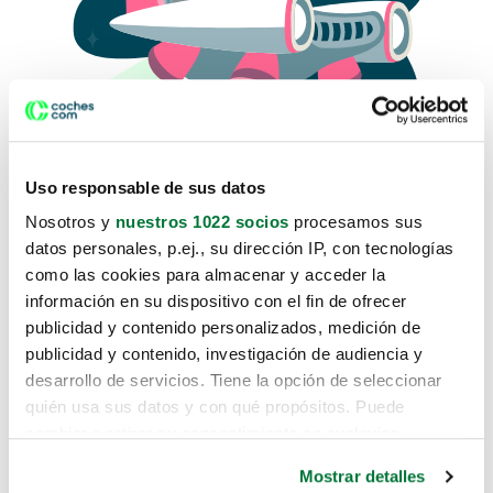
Uso responsable de sus datos
Nosotros y
nuestros 1022 socios
procesamos sus
datos personales, p.ej., su dirección IP, con tecnologías
como las cookies para almacenar y acceder la
Lo sentimos, no sabemos como
información en su dispositivo con el fin de ofrecer
te hemos traido hasta aquí.
publicidad y contenido personalizados, medición de
publicidad y contenido, investigación de audiencia y
desarrollo de servicios. Tiene la opción de seleccionar
Pero puedes encontrar el coche que estás
quién usa sus datos y con qué propósitos. Puede
buscando en alguno de estos enlaces:
cambiar o retirar su consentimiento en cualquier
momento desde la Declaración de cookies o clicando en
Coches nuevos
Mostrar detalles
el Menú de consentimiento.