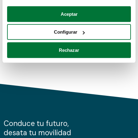
Coches de segunda mano
Si lo permite, también quisiéramos:
Aceptar
Recopilar información sobre su ubicación geográfica
Coches de km0
que puede tener una precisión de varios metros
Configurar
Coches de renting
Identificar su dispositivo analizándolo activamente
para buscar características específicas (huellas
Rechazar
digitales)
Obtenga más información sobre cómo se procesan sus
datos personales y establezca sus preferencias en la
sección de datos
. Puede cambiar o retirar su
consentimiento en cualquier momento en la Declaración
de cookies.
Las cookies de este sitio web se usan para personalizar
el contenido y los anuncios, ofrecer funciones de redes
sociales y analizar el tráfico. Además, compartimos
Conduce tu futuro,
información sobre el uso que haga del sitio web con
desata tu movilidad
nuestros partners de redes sociales, publicidad y análisis