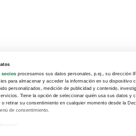
datos
 socios
procesamos sus datos personales, p.ej., su dirección I
es para almacenar y acceder la información en su dispositivo co
nido personalizados, medición de publicidad y contenido, investi
servicios. Tiene la opción de seleccionar quién usa sus datos y 
 o retirar su consentimiento en cualquier momento desde la Dec
Menú de consentimiento.
siéramos:
Aviso protección de datos
 sobre su ubicación geográfica que puede tener una precisión de