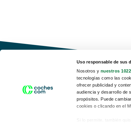
Uso responsable de sus 
Nosotros y
nuestros 1022
tecnologías como las cooki
Conduce tu futuro,
ofrecer publicidad y conte
desata tu movilidad
audiencia y desarrollo de 
propósitos. Puede cambiar
cookies o clicando en el 
Si lo permite, también qui
Acerca de nosotros
Aviso legal
Recopilar información