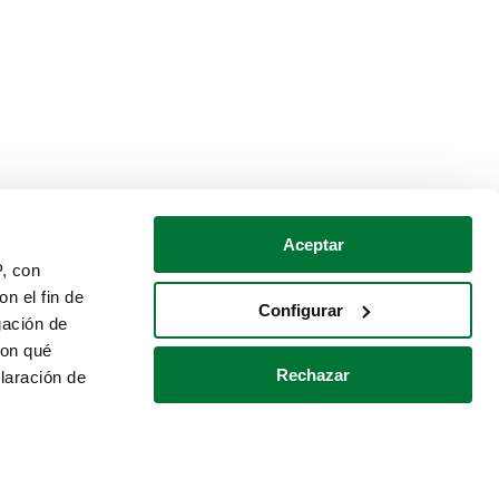
Aceptar
P, con
n el fin de
Configurar
gación de
con qué
Rechazar
laración de
Política de cookies
Contacto
 varios metros