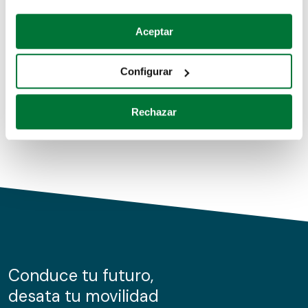
Coches de segunda mano
Si lo permite, también quisiéramos:
Aceptar
Recopilar información sobre su ubicación geográfica
Coches de km0
que puede tener una precisión de varios metros
Configurar
Coches de renting
Identificar su dispositivo analizándolo activamente
para buscar características específicas (huellas
Rechazar
digitales)
Obtenga más información sobre cómo se procesan sus
datos personales y establezca sus preferencias en la
sección de datos
. Puede cambiar o retirar su
consentimiento en cualquier momento en la Declaración
de cookies.
Las cookies de este sitio web se usan para personalizar
el contenido y los anuncios, ofrecer funciones de redes
sociales y analizar el tráfico. Además, compartimos
Conduce tu futuro,
información sobre el uso que haga del sitio web con
desata tu movilidad
nuestros partners de redes sociales, publicidad y análisis