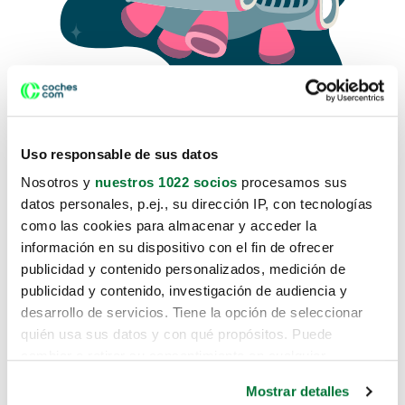
Uso responsable de sus datos
Nosotros y
nuestros 1022 socios
procesamos sus
datos personales, p.ej., su dirección IP, con tecnologías
como las cookies para almacenar y acceder la
Lo sentimos, no sabemos como
información en su dispositivo con el fin de ofrecer
te hemos traido hasta aquí.
publicidad y contenido personalizados, medición de
publicidad y contenido, investigación de audiencia y
desarrollo de servicios. Tiene la opción de seleccionar
Pero puedes encontrar el coche que estás
quién usa sus datos y con qué propósitos. Puede
buscando en alguno de estos enlaces:
cambiar o retirar su consentimiento en cualquier
momento desde la Declaración de cookies o clicando en
Coches nuevos
Mostrar detalles
el Menú de consentimiento.