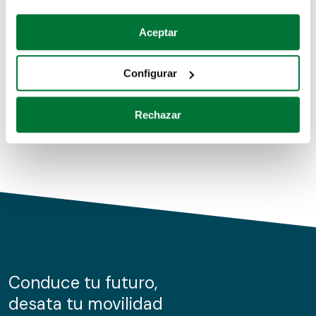
Coches de segunda mano
Si lo permite, también quisiéramos:
Aceptar
Recopilar información sobre su ubicación geográfica
Coches de km0
que puede tener una precisión de varios metros
Configurar
Coches de renting
Identificar su dispositivo analizándolo activamente
para buscar características específicas (huellas
Rechazar
digitales)
Obtenga más información sobre cómo se procesan sus
datos personales y establezca sus preferencias en la
sección de datos
. Puede cambiar o retirar su
consentimiento en cualquier momento en la Declaración
de cookies.
Las cookies de este sitio web se usan para personalizar
el contenido y los anuncios, ofrecer funciones de redes
sociales y analizar el tráfico. Además, compartimos
Conduce tu futuro,
información sobre el uso que haga del sitio web con
desata tu movilidad
nuestros partners de redes sociales, publicidad y análisis