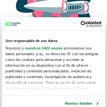
Uso responsable de sus datos
Nosotros y
nuestros 1022 socios
procesamos sus
datos personales, p.ej., su dirección IP, con tecnologías
como las cookies para almacenar y acceder la
Lo sentimos, no sabemos como
información en su dispositivo con el fin de ofrecer
te hemos traido hasta aquí.
publicidad y contenido personalizados, medición de
publicidad y contenido, investigación de audiencia y
desarrollo de servicios. Tiene la opción de seleccionar
Pero puedes encontrar el coche que estás
quién usa sus datos y con qué propósitos. Puede
buscando en alguno de estos enlaces:
cambiar o retirar su consentimiento en cualquier
momento desde la Declaración de cookies o clicando en
Coches nuevos
Mostrar detalles
el Menú de consentimiento.