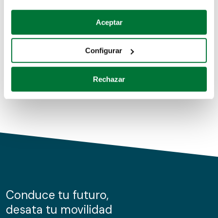
Coches de segunda mano
Si lo permite, también quisiéramos:
Aceptar
Recopilar información sobre su ubicación geográfica
Coches de km0
que puede tener una precisión de varios metros
Configurar
Coches de renting
Identificar su dispositivo analizándolo activamente
para buscar características específicas (huellas
Rechazar
digitales)
Obtenga más información sobre cómo se procesan sus
datos personales y establezca sus preferencias en la
sección de datos
. Puede cambiar o retirar su
consentimiento en cualquier momento en la Declaración
de cookies.
Las cookies de este sitio web se usan para personalizar
el contenido y los anuncios, ofrecer funciones de redes
sociales y analizar el tráfico. Además, compartimos
Conduce tu futuro,
información sobre el uso que haga del sitio web con
desata tu movilidad
nuestros partners de redes sociales, publicidad y análisis