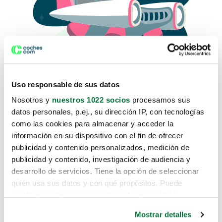
Uso responsable de sus datos
Nosotros y
nuestros 1022 socios
procesamos sus
datos personales, p.ej., su dirección IP, con tecnologías
como las cookies para almacenar y acceder la
Lo sentimos, no sabemos como
información en su dispositivo con el fin de ofrecer
te hemos traido hasta aquí.
publicidad y contenido personalizados, medición de
publicidad y contenido, investigación de audiencia y
desarrollo de servicios. Tiene la opción de seleccionar
Pero puedes encontrar el coche que estás
quién usa sus datos y con qué propósitos. Puede
buscando en alguno de estos enlaces:
cambiar o retirar su consentimiento en cualquier
momento desde la Declaración de cookies o clicando en
Coches nuevos
Mostrar detalles
el Menú de consentimiento.