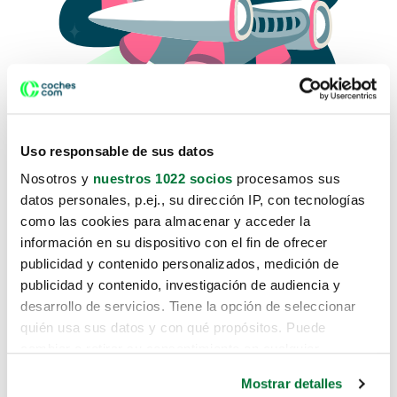
Uso responsable de sus datos
Nosotros y
nuestros 1022 socios
procesamos sus
datos personales, p.ej., su dirección IP, con tecnologías
como las cookies para almacenar y acceder la
Lo sentimos, no sabemos como
información en su dispositivo con el fin de ofrecer
te hemos traido hasta aquí.
publicidad y contenido personalizados, medición de
publicidad y contenido, investigación de audiencia y
desarrollo de servicios. Tiene la opción de seleccionar
Pero puedes encontrar el coche que estás
quién usa sus datos y con qué propósitos. Puede
buscando en alguno de estos enlaces:
cambiar o retirar su consentimiento en cualquier
momento desde la Declaración de cookies o clicando en
Coches nuevos
Mostrar detalles
el Menú de consentimiento.