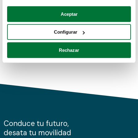
Coches de segunda mano
Si lo permite, también quisiéramos:
Aceptar
Recopilar información sobre su ubicación geográfica
Coches de km0
que puede tener una precisión de varios metros
Configurar
Coches de renting
Identificar su dispositivo analizándolo activamente
para buscar características específicas (huellas
Rechazar
digitales)
Obtenga más información sobre cómo se procesan sus
datos personales y establezca sus preferencias en la
sección de datos
. Puede cambiar o retirar su
consentimiento en cualquier momento en la Declaración
de cookies.
Las cookies de este sitio web se usan para personalizar
el contenido y los anuncios, ofrecer funciones de redes
sociales y analizar el tráfico. Además, compartimos
Conduce tu futuro,
información sobre el uso que haga del sitio web con
desata tu movilidad
nuestros partners de redes sociales, publicidad y análisis