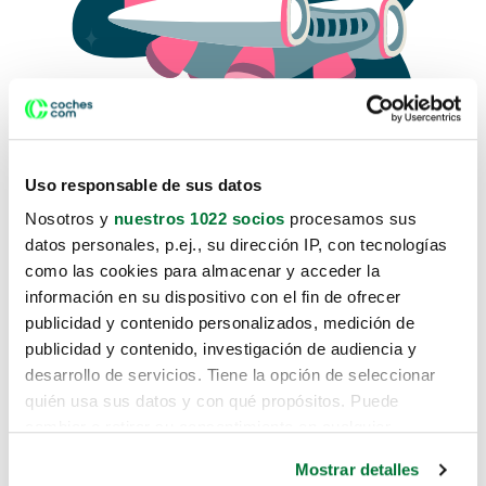
Uso responsable de sus datos
Nosotros y
nuestros 1022 socios
procesamos sus
datos personales, p.ej., su dirección IP, con tecnologías
como las cookies para almacenar y acceder la
Lo sentimos, no sabemos como
información en su dispositivo con el fin de ofrecer
te hemos traido hasta aquí.
publicidad y contenido personalizados, medición de
publicidad y contenido, investigación de audiencia y
desarrollo de servicios. Tiene la opción de seleccionar
Pero puedes encontrar el coche que estás
quién usa sus datos y con qué propósitos. Puede
buscando en alguno de estos enlaces:
cambiar o retirar su consentimiento en cualquier
momento desde la Declaración de cookies o clicando en
Coches nuevos
Mostrar detalles
el Menú de consentimiento.