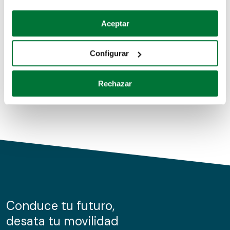
Coches de segunda mano
Si lo permite, también quisiéramos:
Aceptar
Recopilar información sobre su ubicación geográfica
Coches de km0
que puede tener una precisión de varios metros
Configurar
Coches de renting
Identificar su dispositivo analizándolo activamente
para buscar características específicas (huellas
Rechazar
digitales)
Obtenga más información sobre cómo se procesan sus
datos personales y establezca sus preferencias en la
sección de datos
. Puede cambiar o retirar su
consentimiento en cualquier momento en la Declaración
de cookies.
Las cookies de este sitio web se usan para personalizar
el contenido y los anuncios, ofrecer funciones de redes
sociales y analizar el tráfico. Además, compartimos
Conduce tu futuro,
información sobre el uso que haga del sitio web con
desata tu movilidad
nuestros partners de redes sociales, publicidad y análisis