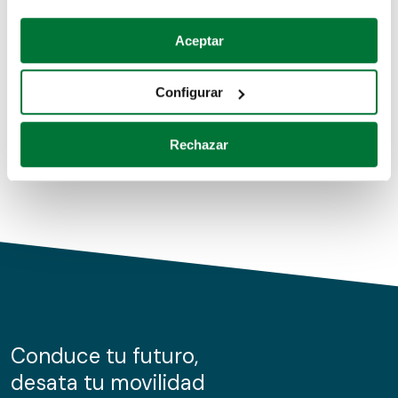
Coches de segunda mano
Si lo permite, también quisiéramos:
Aceptar
Recopilar información sobre su ubicación geográfica
Coches de km0
que puede tener una precisión de varios metros
Configurar
Coches de renting
Identificar su dispositivo analizándolo activamente
para buscar características específicas (huellas
Rechazar
digitales)
Obtenga más información sobre cómo se procesan sus
datos personales y establezca sus preferencias en la
sección de datos
. Puede cambiar o retirar su
consentimiento en cualquier momento en la Declaración
de cookies.
Las cookies de este sitio web se usan para personalizar
el contenido y los anuncios, ofrecer funciones de redes
sociales y analizar el tráfico. Además, compartimos
Conduce tu futuro,
información sobre el uso que haga del sitio web con
desata tu movilidad
nuestros partners de redes sociales, publicidad y análisis