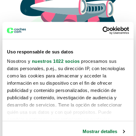
Uso responsable de sus datos
Nosotros y
nuestros 1022 socios
procesamos sus
datos personales, p.ej., su dirección IP, con tecnologías
como las cookies para almacenar y acceder la
Lo sentimos, no sabemos como
información en su dispositivo con el fin de ofrecer
te hemos traido hasta aquí.
publicidad y contenido personalizados, medición de
publicidad y contenido, investigación de audiencia y
desarrollo de servicios. Tiene la opción de seleccionar
Pero puedes encontrar el coche que estás
quién usa sus datos y con qué propósitos. Puede
buscando en alguno de estos enlaces:
cambiar o retirar su consentimiento en cualquier
momento desde la Declaración de cookies o clicando en
Coches nuevos
Mostrar detalles
el Menú de consentimiento.