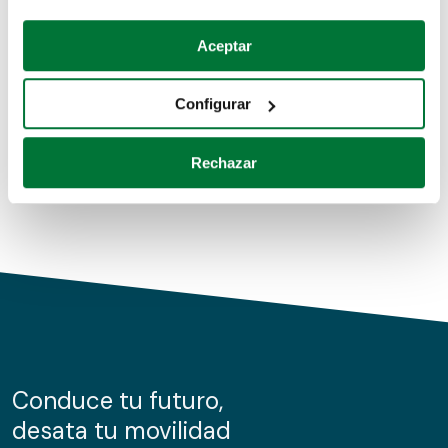
Coches de segunda mano
Si lo permite, también quisiéramos:
Aceptar
Recopilar información sobre su ubicación geográfica
Coches de km0
que puede tener una precisión de varios metros
Configurar
Coches de renting
Identificar su dispositivo analizándolo activamente
para buscar características específicas (huellas
Rechazar
digitales)
Obtenga más información sobre cómo se procesan sus
datos personales y establezca sus preferencias en la
sección de datos
. Puede cambiar o retirar su
consentimiento en cualquier momento en la Declaración
de cookies.
Las cookies de este sitio web se usan para personalizar
el contenido y los anuncios, ofrecer funciones de redes
sociales y analizar el tráfico. Además, compartimos
Conduce tu futuro,
información sobre el uso que haga del sitio web con
desata tu movilidad
nuestros partners de redes sociales, publicidad y análisis