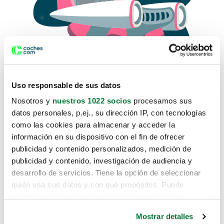
Uso responsable de sus datos
Nosotros y
nuestros 1022 socios
procesamos sus
datos personales, p.ej., su dirección IP, con tecnologías
como las cookies para almacenar y acceder la
Lo sentimos, no sabemos como
información en su dispositivo con el fin de ofrecer
te hemos traido hasta aquí.
publicidad y contenido personalizados, medición de
publicidad y contenido, investigación de audiencia y
desarrollo de servicios. Tiene la opción de seleccionar
Pero puedes encontrar el coche que estás
quién usa sus datos y con qué propósitos. Puede
buscando en alguno de estos enlaces:
cambiar o retirar su consentimiento en cualquier
momento desde la Declaración de cookies o clicando en
Coches nuevos
Mostrar detalles
el Menú de consentimiento.