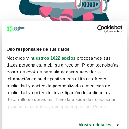
Uso responsable de sus datos
Nosotros y
nuestros 1022 socios
procesamos sus
datos personales, p.ej., su dirección IP, con tecnologías
como las cookies para almacenar y acceder la
Lo sentimos, no sabemos como
información en su dispositivo con el fin de ofrecer
te hemos traido hasta aquí.
publicidad y contenido personalizados, medición de
publicidad y contenido, investigación de audiencia y
desarrollo de servicios. Tiene la opción de seleccionar
Pero puedes encontrar el coche que estás
quién usa sus datos y con qué propósitos. Puede
buscando en alguno de estos enlaces:
cambiar o retirar su consentimiento en cualquier
momento desde la Declaración de cookies o clicando en
Coches nuevos
Mostrar detalles
el Menú de consentimiento.