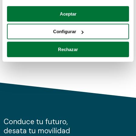
Coches de segunda mano
Si lo permite, también quisiéramos:
Aceptar
Recopilar información sobre su ubicación geográfica
Coches de km0
que puede tener una precisión de varios metros
Configurar
Coches de renting
Identificar su dispositivo analizándolo activamente
para buscar características específicas (huellas
Rechazar
digitales)
Obtenga más información sobre cómo se procesan sus
datos personales y establezca sus preferencias en la
sección de datos
. Puede cambiar o retirar su
consentimiento en cualquier momento en la Declaración
de cookies.
Las cookies de este sitio web se usan para personalizar
el contenido y los anuncios, ofrecer funciones de redes
sociales y analizar el tráfico. Además, compartimos
Conduce tu futuro,
información sobre el uso que haga del sitio web con
desata tu movilidad
nuestros partners de redes sociales, publicidad y análisis