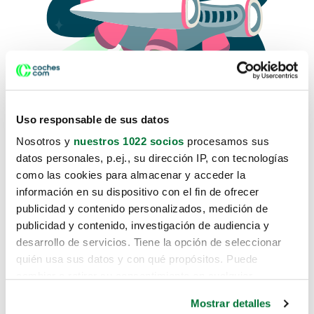
Uso responsable de sus datos
Nosotros y
nuestros 1022 socios
procesamos sus
datos personales, p.ej., su dirección IP, con tecnologías
como las cookies para almacenar y acceder la
Lo sentimos, no sabemos como
información en su dispositivo con el fin de ofrecer
te hemos traido hasta aquí.
publicidad y contenido personalizados, medición de
publicidad y contenido, investigación de audiencia y
desarrollo de servicios. Tiene la opción de seleccionar
Pero puedes encontrar el coche que estás
quién usa sus datos y con qué propósitos. Puede
buscando en alguno de estos enlaces:
cambiar o retirar su consentimiento en cualquier
momento desde la Declaración de cookies o clicando en
Coches nuevos
Mostrar detalles
el Menú de consentimiento.