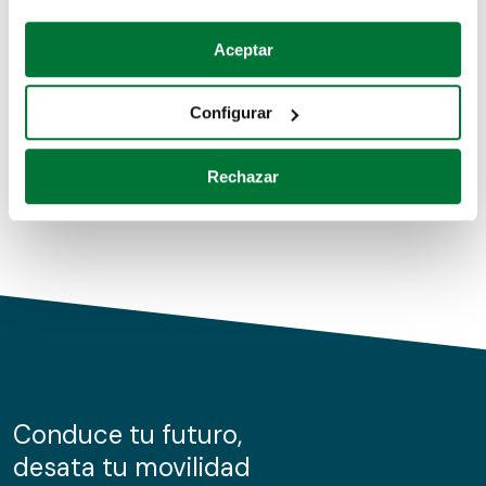
Coches de segunda mano
Si lo permite, también quisiéramos:
Aceptar
Recopilar información sobre su ubicación geográfica
Coches de km0
que puede tener una precisión de varios metros
Configurar
Coches de renting
Identificar su dispositivo analizándolo activamente
para buscar características específicas (huellas
Rechazar
digitales)
Obtenga más información sobre cómo se procesan sus
datos personales y establezca sus preferencias en la
sección de datos
. Puede cambiar o retirar su
consentimiento en cualquier momento en la Declaración
de cookies.
Las cookies de este sitio web se usan para personalizar
el contenido y los anuncios, ofrecer funciones de redes
sociales y analizar el tráfico. Además, compartimos
Conduce tu futuro,
información sobre el uso que haga del sitio web con
desata tu movilidad
nuestros partners de redes sociales, publicidad y análisis